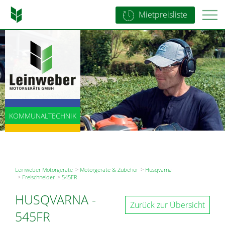
Mietpreisliste
LANDTECHNIK
KOMMUNALTECHNIK
BAUTECHNIK
Leinweber Motorgeräte
Motorgeräte & Zubehör
Husqvarna
Freischneider
545FR
HUSQVARNA
-
Zurück zur Übersicht
545FR