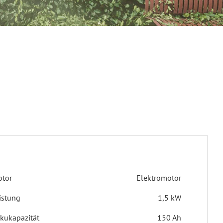
tor
Elektromotor
istung
1,5 kW
kukapazität
150 Ah