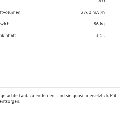
4.0
ftvolumen
2760 mÂ³/h
wicht
86 kg
nkinhalt
3,1 l
rächte Laub zu entfernen, sind sie quasi unersetzlich. Mit
entsorgen.