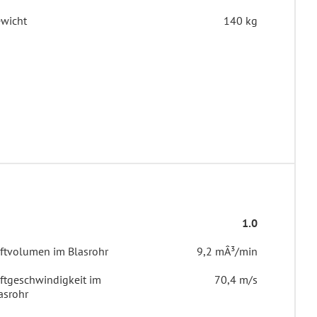
wicht
140 kg
1.0
ftvolumen im Blasrohr
9,2 mÂ³/min
ftgeschwindigkeit im
70,4 m/s
asrohr