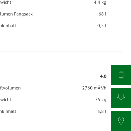
wicht
4,4 kg
lumen Fangsack
68 l
nkinhalt
0,5 l
4.0
ftvolumen
2760 mÂ³/h
wicht
75 kg
nkinhalt
3,8 l