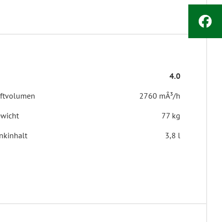
4.0
ftvolumen
2760 mÂ³/h
wicht
77 kg
nkinhalt
3,8 l