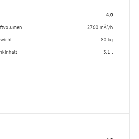
4.0
ftvolumen
2760 mÂ³/h
wicht
80 kg
nkinhalt
3,1 l