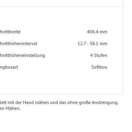
hnittbreite
406.4 mm
hnitthöheninterval
12.7 - 38.1 mm
hnitthöheneinstellung
4 Stufen
ngboxart
Softbox
plett mit der Hand mähen und das ohne große Anstrengung.
den Mähen.